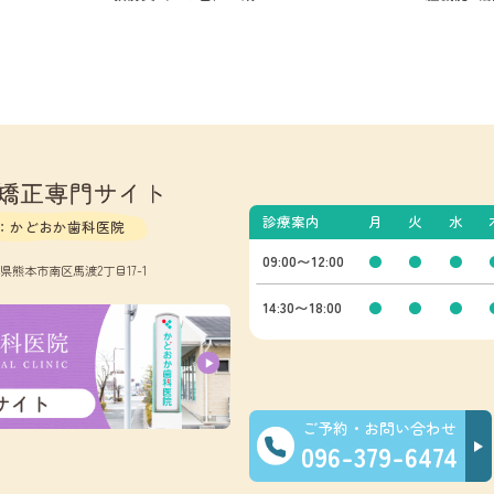
診療案内
月
火
水
：かどおか歯科医院
09:00〜12:00
●
●
●
熊本県熊本市南区馬渡2丁目17-1
14:30〜18:00
●
●
●
ご予約・お問い合わせ
096-379-6474