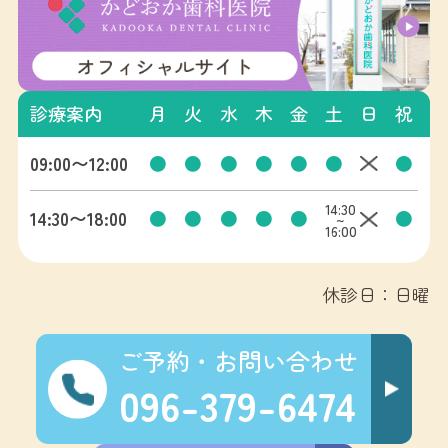
診療案内
月
火
水
木
金
土
日
祝
09:00〜12:00
●
●
●
●
●
●
●
14:30
14:30〜18:00
●
●
●
●
●
●
~
16:00
休診日：日曜
ご予約・お問い合わせ
096-379-6474